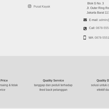
Blok G No. 3
Pusat Kayak
Jl. Outer Ring Ro
Jakarta Barat 11
E-mail:
admin@
Call:
0878-555
WA:
0878-555
 Price
Quality Service
Quality 
saing & tidak
tanggap dan peduli terhadap
solusi untuk 
price
feed back
pelanggan
efektif da