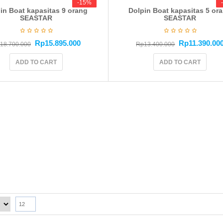
-15%
-15%
in Boat kapasitas 9 orang
Dolpin Boat kapasitas 5 or
SEASTAR
SEASTAR
Rp
15.895.000
Rp
11.390.00
18.700.000
Rp
13.400.000
ADD TO CART
ADD TO CART
12