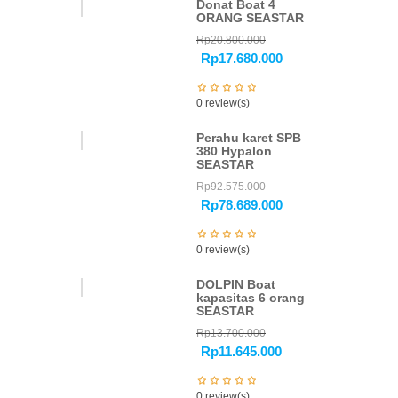
Donat Boat 4
ORANG SEASTAR
Rp
20.800.000
Rp
17.680.000
0 review(s)
Perahu karet SPB
380 Hypalon
SEASTAR
Rp
92.575.000
Rp
78.689.000
0 review(s)
DOLPIN Boat
kapasitas 6 orang
SEASTAR
Rp
13.700.000
Rp
11.645.000
0 review(s)