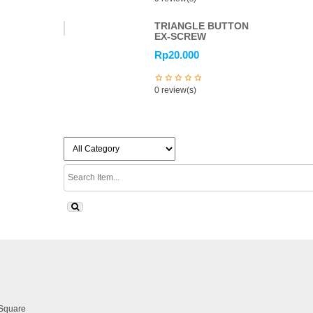
TRIANGLE BUTTON
EX-SCREW
Rp
20.000
0 review(s)
Square