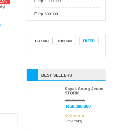
Rp. 1.000.000
-15%
-15%
ang
Rp. 500.000
0
FILTER
BEST SELLERS
Kayak Arung Jeram
STORM
Rp
9.880.000
Rp
8.398.000
0 review(s)