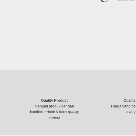
Quality Product
Quality
Menjual produk dengan
Harga yang ber
kualitas terbaik & lulus
quality
over 
control