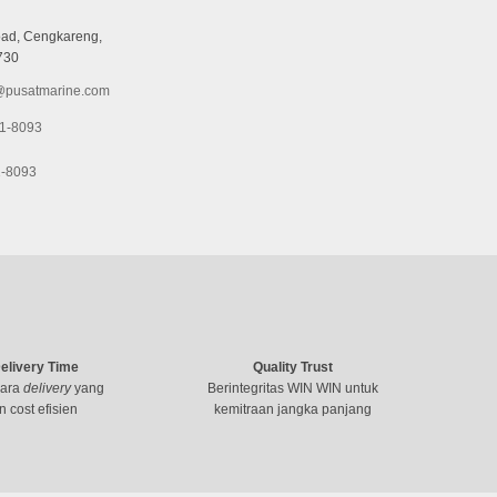
ad, Cengkareng,
730
pusatmarine.com
1-8093
1-8093
Delivery Time
Quality Trust
cara
delivery
yang
Berintegritas WIN WIN untuk
n cost efisien
kemitraan jangka panjang