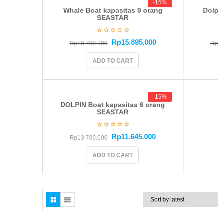
-15%
-15%
Whale Boat kapasitas 9 orang
Dolp
SEASTAR
Rp
15.895.000
Rp
18.700.000
Rp
ADD TO CART
-15%
-15%
DOLPIN Boat kapasitas 6 orang
SEASTAR
Rp
11.645.000
Rp
13.700.000
ADD TO CART