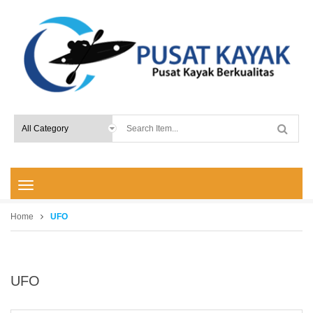
T
o
g
Home
UFO
g
l
e
n
UFO
a
v
i