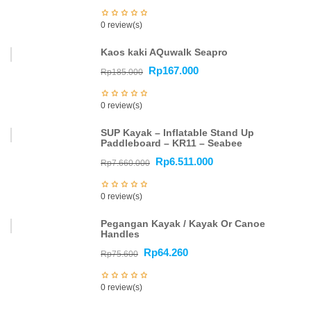
0 review(s)
Kaos kaki AQuwalk Seapro
Rp
167.000
Rp
185.000
0 review(s)
SUP Kayak – Inflatable Stand Up
Paddleboard – KR11 – Seabee
Rp
6.511.000
Rp
7.660.000
0 review(s)
Pegangan Kayak / Kayak Or Canoe
Handles
Rp
64.260
Rp
75.600
0 review(s)