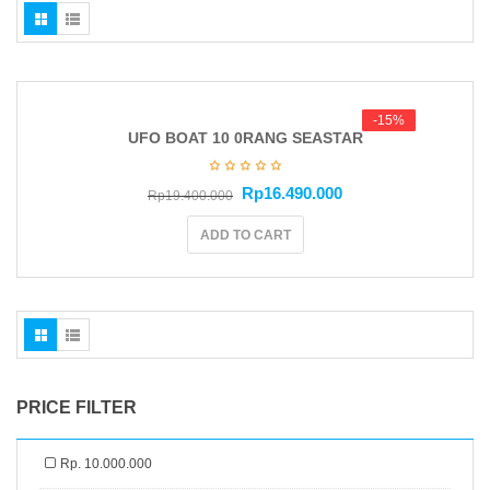
g
a
t
i
o
n
-15%
-15%
UFO BOAT 10 0RANG SEASTAR
Rp
16.490.000
Rp
19.400.000
ADD TO CART
PRICE FILTER
Rp. 10.000.000