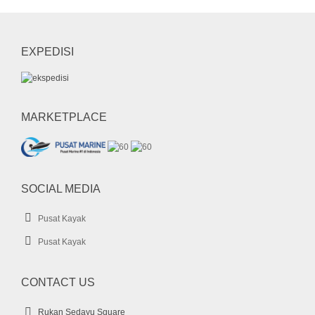
perahu karet
rashguard
sepatu diving
sepatu selam
shark boat
short pants
snorkel
EXPEDISI
sock
SUP
UFO
wahana air
whale
whale boat
MARKETPLACE
SOCIAL MEDIA
Pusat Kayak
Pusat Kayak
CONTACT US
Rukan Sedayu Square