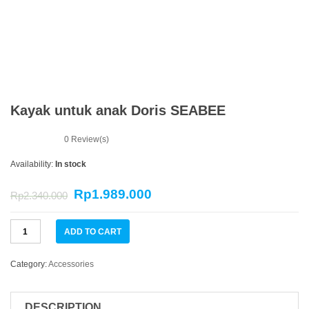
n
Kayak untuk anak Doris SEABEE
0
Review(s)
Availability:
In stock
Rp
1.989.000
Rp
2.340.000
Kayak
ADD TO CART
untuk
anak
Doris
Category:
Accessories
SEABEE
quantity
DESCRIPTION