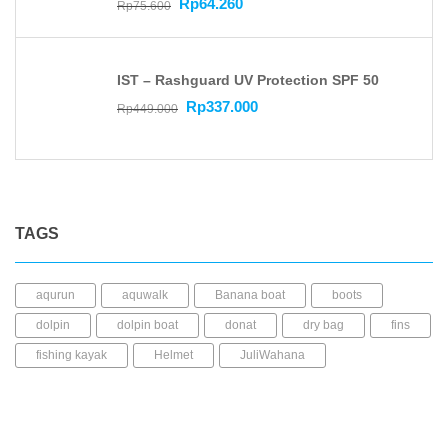
Rp
64.260
Rp
75.600
IST – Rashguard UV Protection SPF 50
Rp
337.000
Rp
449.000
TAGS
aqurun
aquwalk
Banana boat
boots
dolpin
dolpin boat
donat
dry bag
fins
fishing kayak
Helmet
JuliWahana
kacamata selam
Kaos kaki
kayak mancing
Kayak Plastic
Life Jacket
LLDPE
mask
mini dry bag
Paddle
pedal kayak