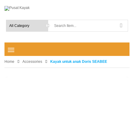
T
o
Home
g
Accessories
Kayak untuk anak Doris SEABEE
g
l
e
-15%
n
a
v
i
g
a
t
i
o