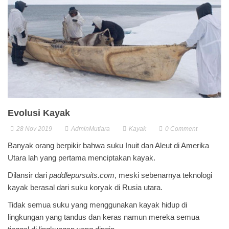
g
a
t
i
o
n
Evolusi Kayak
28 Nov 2019
AdminMutiara
Kayak
0
Comment
Banyak orang berpikir bahwa suku Inuit dan Aleut di Amerika
Utara lah yang pertama menciptakan kayak.
Dilansir dari
paddlepursuits.com
, meski sebenarnya teknologi
kayak berasal dari suku koryak di Rusia utara.
Tidak semua suku yang menggunakan kayak hidup di
lingkungan yang tandus dan keras namun mereka semua