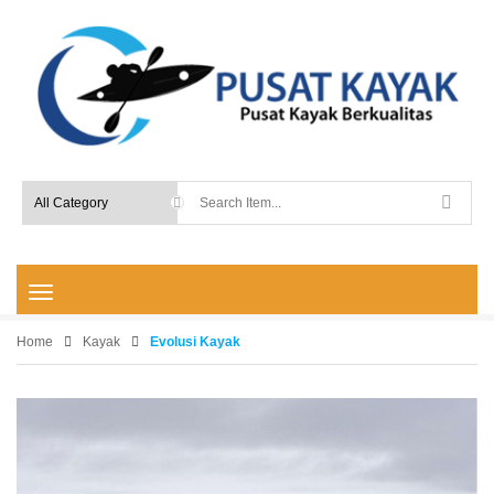
T
o
g
Home
Kayak
Evolusi Kayak
g
l
e
n
a
v
i